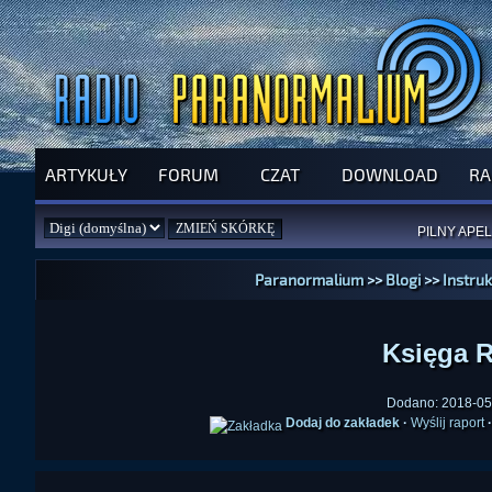
ARTYKUŁY
FORUM
CZAT
DOWNLOAD
RA
SPRAWDŹ P
JUŻ DZIŚ 
PILNY APEL
NOWE KSI
ZAŁOŻ
PAR
Paranormalium
>>
Blogi
>>
Instru
Księga R
Dodano: 2018-05-
Dodaj do zakładek
·
Wyślij raport
·