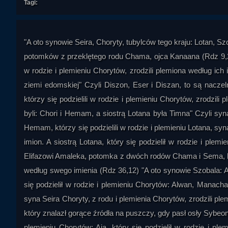
Tagi:
"A oto synowie Seira, Choryty, tubylców tego kraju: Lotan, Sz
potomków z przeklętego rodu Chama, ojca Kanaana (Rdz 9,25),
w rodzie i plemieniu Chorytów, zrodzili plemiona według ich
ziemi edomskiej" Czyli Diszon, Eser i Diszan, to są naczel
którzy się podzielili w rodzie i plemieniu Chorytów, zrodzi
byli: Chori i Hemam, a siostrą Lotana była Timna" Czyli synam
Hemam, którzy się podzielili w rodzie i plemieniu Lotana, syn
imion. A siostrą Lotana, który się podzielił w rodzie i plem
Elifazowi Amaleka, potomka z dwóch rodów Chama i Sema, któr
według swego imienia (Rdz 36,12) "A oto synowie Szobala: A
się podzielił w rodzie i plemieniu Chorytów: Alwan, Manachat
syna Seira Choryty, z rodu i plemienia Chorytów, zrodzili ple
który znalazł gorące źródła na puszczy, gdy pasł osły Sybeona
plemieniu Chorytów: Aja, który się podzielił w rodzie i pl