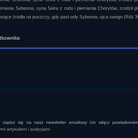
plemieniu Sebeona, syna Seira z rodu i plemienia Chorytów, zrodził p
 gorące źródła na puszczy, gdy pasł osły Sybeona, ojca swego (Rdz 3
ytkownika
ś
zapisz się na nasz newsletter emailowy
lub
włącz powiadomie
mi artykułami i audycjami.