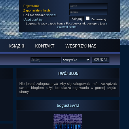
Rejestracja
Zapomniałem hasła
Coś nie działa?
Napisz!
Zapamiętaj
Usuń cookies
Logowanie przy użyciu kont z Facebooka itd. dostępne jest
z
poziomu forum
KSIĄŻKI
KONTAKT
WESPRZYJ NAS
TWÓJ BLOG
Nie jesteś zalogowany/a. Aby się zalogować i móc zarządzać
swoim blogiem, użyj formularza logowania w górnej części
strony.
bogusław12