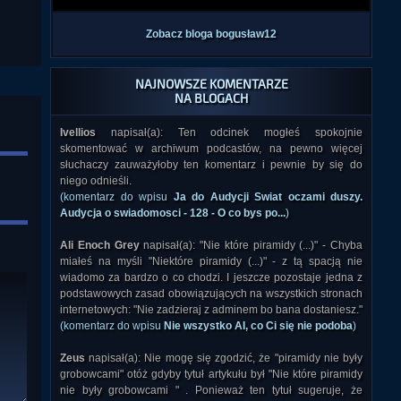
Zobacz bloga bogusław12
NAJNOWSZE KOMENTARZE
NA BLOGACH
Ivellios
napisał(a): Ten odcinek mogłeś spokojnie
skomentować w archiwum podcastów, na pewno więcej
słuchaczy zauważyłoby ten komentarz i pewnie by się do
niego odnieśli.
(komentarz do wpisu
Ja do Audycji Swiat oczami duszy.
Audycja o swiadomosci - 128 - O co bys po...
)
Ali Enoch Grey
napisał(a): "Nie które piramidy (...)" - Chyba
miałeś na myśli "Niektóre piramidy (...)" - z tą spacją nie
wiadomo za bardzo o co chodzi. I jeszcze pozostaje jedna z
podstawowych zasad obowiązujących na wszystkich stronach
internetowych: "Nie zadzieraj z adminem bo bana dostaniesz."
(komentarz do wpisu
Nie wszystko AI, co Ci się nie podoba
)
Zeus
napisał(a): Nie mogę się zgodzić, że "piramidy nie były
grobowcami" otóż gdyby tytuł artykułu był "Nie które piramidy
nie były grobowcami " . Ponieważ ten tytuł sugeruje, że