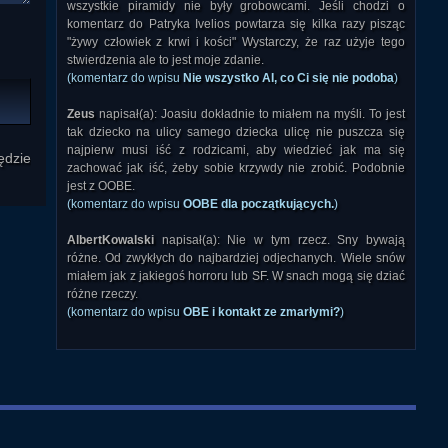
wszystkie piramidy nie były grobowcami. Jeśli chodzi o
komentarz do Patryka Ivelios powtarza się kilka razy pisząc
"żywy człowiek z krwi i kości" Wystarczy, że raz użyje tego
stwierdzenia ale to jest moje zdanie.
(komentarz do wpisu
Nie wszystko AI, co Ci się nie podoba
)
Zeus
napisał(a): Joasiu dokładnie to miałem na myśli. To jest
tak dziecko na ulicy samego dziecka ulicę nie puszcza się
najpierw musi iść z rodzicami, aby wiedzieć jak ma się
ędzie
zachować jak iść, żeby sobie krzywdy nie zrobić. Podobnie
jest z OOBE.
(komentarz do wpisu
OOBE dla początkujących.
)
AlbertKowalski
napisał(a): Nie w tym rzecz. Sny bywają
różne. Od zwykłych do najbardziej odjechanych. Wiele snów
miałem jak z jakiegoś horroru lub SF. W snach mogą się dziać
różne rzeczy.
(komentarz do wpisu
OBE i kontakt ze zmarłymi?
)