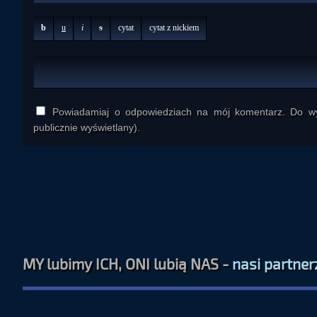
b
u
i
s
cytat
cytat z nickiem
Powiadamiaj o odpowiedziach na mój komentarz. Do wys
publicznie wyświetlany).
MY lubimy ICH, ONI lubią NAS -
nasi partner