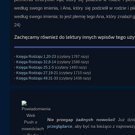
według swego imienia, i Ana, który się podzielił w rodzie i 
według swego imienia; to jest plemię tego Ana, który znalazł
24)
Zachęcamy również do lektury innych wpisów tego uż
·
Księga Rodzaju 1,20-23
(czytany 1787 razy)
·
Księga Rodzaju 32,8-14
(czytany 1588 razy)
·
Księga Rodzaju 25,1-5
(czytany 1493 razy)
·
Księga Rodzaju 27,19-21
(czytany 1710 razy)
·
Księga Rodzaju 49,31-33
(czytany 1436 razy)
Nie przegap żadnych nowości!
Już dzi
przeglądarce
, aby być na bieżąco z najnowszy