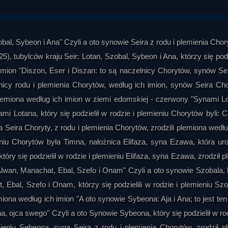
obal, Sybeon i Ana" Czyli a oto synowie Seira z rodu i plemienia Chor
 tubylców kraju Seir: Lotan, Szobal, Sybeon i Ana, którzy się podzi
 imion "Diszon, Eser i Diszan: to są naczelnicy Chorytów, synów Se
nicy rodu i plemienia Chorytów, według ich imion, synów Seira Cho
li plemiona według ich imion w ziemi edomskiej - czerwony "Synami L
i Lotana, który się podzielił w rodzie i plemieniu Chorytów byli: Ch
a Seira Choryty, z rodu i plemienia Chorytów, zrodzili plemiona wedłu
ieniu Chorytów była Timna, nałożnica Elifaza, syna Ezawa, która uro
y się podzielił w rodzie i plemieniu Elifaza, syna Ezawa, zrodził p
lwan, Manachat, Ebal, Szefo i Onam" Czyli a oto synowie Szobala, 
, Ebal, Szefo i Onam, którzy się podzielili w rodzie i plemieniu Szo
miona według ich imion "A oto synowie Sybeona: Aja i Ana; to jest ten
, ojca swego" Czyli a oto Synowie Sybeona, który się podzielił w rod
emieniu Sebeona, syna Seira z rodu i plemienia Chorytów, zrodził p