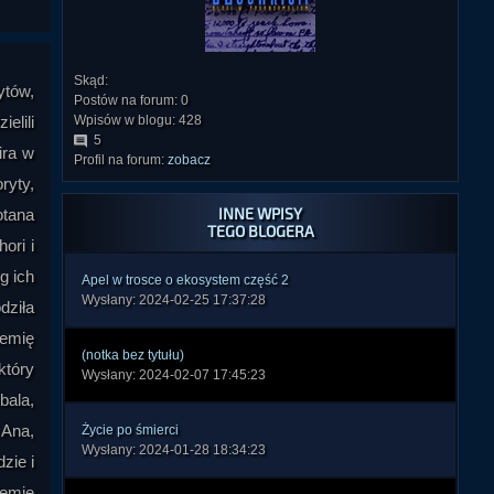
Skąd:
ytów,
Postów na forum: 0
elili
Wpisów w blogu: 428
5
ira w
Profil na forum:
zobacz
ryty,
INNE WPISY
otana
TEGO BLOGERA
ori i
g ich
Apel w trosce o ekosystem część 2
Wysłany: 2024-02-25 17:37:28
dziła
lemię
(notka bez tytułu)
który
Wysłany: 2024-02-07 17:45:23
bala,
 Ana,
Życie po śmierci
Wysłany: 2024-01-28 18:34:23
zie i
lemię