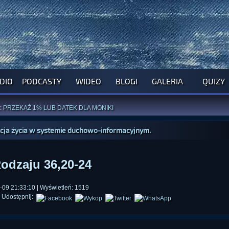
DIO
PODCASTY
WIDEO
BLOGI
GALERIA
QUIZY
ROGRAM NA NAJBLIŻSZY TYDZIEŃ
WYPRÓBUJ NASZE OFICJALNE APLIKACJE
:
PRZEKAŻ 1% LUB DATEK DLA MONIKI
ĄŻKI AUTORSTWA
A. MIAZGI
I
D. TRELI
ANORMALNEGO BLOGA
I POCZUJ SIĘ JAK REDAKTOR
kcja życia w systemie duchowo-informacyjnym.
odzaju 36,20-24
09 21:33:10 | Wyświetleń: 1519
Udostępnij: