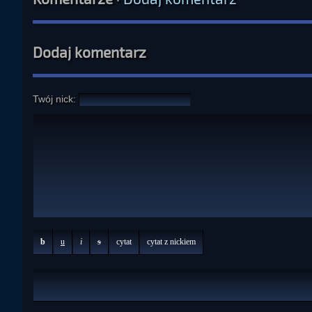
Dodaj komentarz
Twój nick:
b
u
i
s
cytat
cytat z nickiem