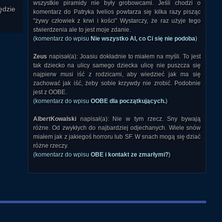
wszystkie piramidy nie były grobowcami. Jeśli chodzi o
ędzie
komentarz do Patryka Ivelios powtarza się kilka razy pisząc
"żywy człowiek z krwi i kości" Wystarczy, że raz użyje tego
stwierdzenia ale to jest moje zdanie.
(komentarz do wpisu
Nie wszystko AI, co Ci się nie podoba
)
Zeus
napisał(a): Joasiu dokładnie to miałem na myśli. To jest
tak dziecko na ulicy samego dziecka ulicę nie puszcza się
najpierw musi iść z rodzicami, aby wiedzieć jak ma się
zachować jak iść, żeby sobie krzywdy nie zrobić. Podobnie
jest z OOBE.
(komentarz do wpisu
OOBE dla początkujących.
)
AlbertKowalski
napisał(a): Nie w tym rzecz. Sny bywają
różne. Od zwykłych do najbardziej odjechanych. Wiele snów
miałem jak z jakiegoś horroru lub SF. W snach mogą się dziać
różne rzeczy.
(komentarz do wpisu
OBE i kontakt ze zmarłymi?
)