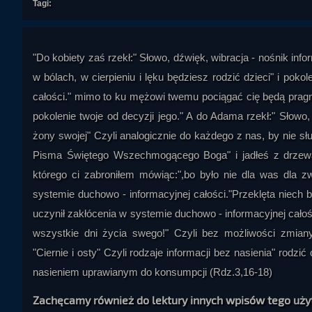
Tagi:
"Do kobiety zaś rzekł:" Słowo, dźwięk, wibracja - nośnik info
w bólach, w cierpieniu i lęku będziesz rodzić dzieci" i po
całości." mimo to ku mężowi twemu pociągać cię będą pragni
pokolenie twoje od decyzji jego." A do Adama rzekł:" Słowo,
żony swojej" Czyli analogicznie do każdego z nas, by nie sł
Pisma Świętego Wszechmogącego Boga" i jadłeś z drzewa"
którego ci zabroniłem mówiąc:",bo było nie dla was dla z
systemie duchowo - informacyjnej całości."Przeklęta niech bę
uczynił zakłócenia w systemie duchowo - informacyjnej całoś
wszystkie dni życia swego!" Czyli bez możliwości zmian
"Ciernie i osty" Czyli rodzaje informacji bez nasienia" rodzi
nasieniem uprawianym do konsumpcji (Rdz.3,16-18)
Zachęcamy również do lektury innych wpisów tego uż