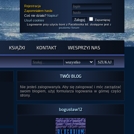
Rejestracja
Zapomniałem hasła
Coś nie działa?
Napisz!
Zapamiętaj
Usuń cookies
Logowanie przy użyciu kont z Facebooka itd. dostępne jest
z
poziomu forum
KSIĄŻKI
KONTAKT
WESPRZYJ NAS
TWÓJ BLOG
Nie jesteś zalogowany/a. Aby się zalogować i móc zarządzać
swoim blogiem, użyj formularza logowania w górnej części
strony.
bogusław12