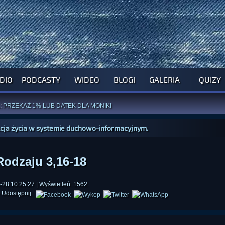
DIO
PODCASTY
WIDEO
BLOGI
GALERIA
QUIZY
ROGRAM NA NAJBLIŻSZY TYDZIEŃ
WYPRÓBUJ NASZE OFICJALNE APLIKACJE
:
PRZEKAŻ 1% LUB DATEK DLA MONIKI
ĄŻKI AUTORSTWA
A. MIAZGI
I
D. TRELI
ANORMALNEGO BLOGA
I POCZUJ SIĘ JAK REDAKTOR
kcja życia w systemie duchowo-informacyjnym.
Rodzaju 3,16-18
28 10:25:27 | Wyświetleń: 1562
Udostępnij: