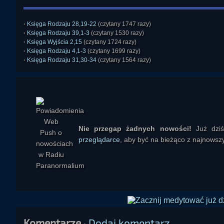
·
Księga Rodzaju 28,19-22
(czytany 1747 razy)
·
Księga Rodzaju 39,1-3
(czytany 1530 razy)
·
Księga Wyjścia 2,15
(czytany 1724 razy)
·
Księga Rodzaju 4,1-3
(czytany 1699 razy)
·
Księga Rodzaju 31,30-34
(czytany 1564 razy)
Nie przegap żadnych nowości!
Już dzi
przeglądarce
, aby być na bieżąco z najnowszy
Komentarze
·
Dodaj komentarz