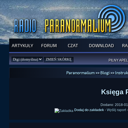
ARTYKUŁY
FORUM
CZAT
DOWNLOAD
RA
SPRAWDŹ P
JUŻ DZIŚ 
PILNY APEL
NOWE KSI
ZAŁOŻ
PAR
Paranormalium
>>
Blogi
>>
Instru
Księga 
Dodano: 2018-01-
Dodaj do zakładek
·
Wyślij raport
·