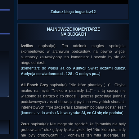
Zobacz bloga bogusław12
NAJNOWSZE KOMENTARZE
NA BLOGACH
Ivellios
napisał(a): Ten odcinek mogłeś spokojnie
skomentować w archiwum podcastów, na pewno więcej
słuchaczy zauważyłoby ten komentarz i pewnie by się do
niego odnieśli.
(komentarz do wpisu
Ja do Audycji Swiat oczami duszy.
Audycja o swiadomosci - 128 - O co bys po...
)
Ali Enoch Grey
napisał(a): "Nie które piramidy (...)" - Chyba
miałeś na myśli "Niektóre piramidy (...)" - z tą spacją nie
wiadomo za bardzo o co chodzi. I jeszcze pozostaje jedna z
podstawowych zasad obowiązujących na wszystkich stronach
internetowych: "Nie zadzieraj z adminem bo bana dostaniesz."
(komentarz do wpisu
Nie wszystko AI, co Ci się nie podoba
)
Zeus
napisał(a): Nie mogę się zgodzić, że "piramidy nie były
grobowcami" otóż gdyby tytuł artykułu był "Nie które piramidy
nie były grobowcami " . Ponieważ ten tytuł sugeruje, że