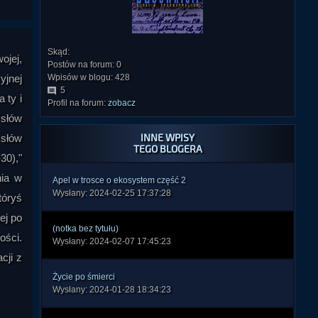
Skąd:
ojej,
Postów na forum: 0
yjnej
Wpisów w blogu: 428
5
 ty i
Profil na forum:
zobacz
 słów
INNE WPISY
 słów
TEGO BLOGERA
30),"
nia w
Apel w trosce o ekosystem część 2
Wysłany: 2024-02-25 17:37:28
tóryś
ej po
(notka bez tytułu)
ości.
Wysłany: 2024-02-07 17:45:23
cji z
Życie po śmierci
Wysłany: 2024-01-28 18:34:23