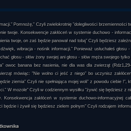
rmacji." Pomnożę," Czyli zwielokrotnię "dolegliwości brzemienności tw
kolenie twoje. Konsekwencje zakłóceń w systemie duchowo - informac
enia twoje, on zaś będzie panował nad tobą" Czyli będziesz zależna
 dźwięk, wibracja - nośnik informacji." Ponieważ usłuchałeś głosu -
uchać głosu - słów żony swojej ani głosu - słów męża swojego tylko
 owoc banana bez nasienia, nie dla was dla zwierząt (Rdz1,29-
wierząt mówiąc: "Nie wolno ci jeść z niego" bo uczynisz zakłóce
dzie ziemia" Czyli nie spełniająca mojej woli" z powodu ciebie !", k
ci." W mozole" Czyli w codziennym wysiłku "żywić się będziesz z ni
y. Konsekwencja zakłóceń w systemie duchowo-informacyjnej cał
ć ci będzie i żywił się będziesz zielem polnym" Czyli rodzajem informa
ytkownika