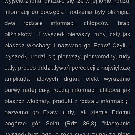
wyjścia z łona, okazało się, że w jej łonie, rodzaj
informacji do poczęcia i rodzenia były bliźnięta,
dwa rodzaje informacji chłopców, braci
bliźniaków " I wyszedł pierwszy, rudy, cały jak
płaszcz włochaty; i nazwano go Ezaw" Czyli, i
wyszedł, urodził się pierwszy, pierworodny, rudy
cały, proces oddziaływań percepcji z największą
amplitudą falowych drgań, efekt wyrażenia
barwy rudej cały, rodzaj informacji chłopca jak
płaszcz włochaty, produkt z rodzaju informacji; i
nazwano go Ezaw, rudy, jak ziemia Edomu
pogórze gór Seiru (Rdz 36,8) "Następnie
wyszedł brat jego, a ręką swą trzymał za piętę