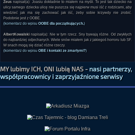
Zeus
napisał(a): Joasiu dokładnie to miałem na myśli. To jest tak dziecko na
ulicy samego dziecka ulicę nie puszcza się najpierw musi iść z rodzicami, aby
wiedzieć jak ma się zachować jak iść, żeby sobie krzywdy nie zrobić.
Podobnie jest z OOBE.
(komentarz do wpisu
OOBE dla początkujących.
)
AlbertKowalski
napisał(a): Nie w tym rzecz. Sny bywają różne. Od zwykłych
do najbardziej odjechanych. Wiele snów miałem jak z jakiegoś horroru lub SF.
W snach mogą się dziać różne rzeczy.
(komentarz do wpisu
OBE i kontakt ze zmarłymi?
)
MY lubimy ICH, ONI lubią NAS -
nasi partnerzy,
współpracownicy i zaprzyjaźnione serwisy