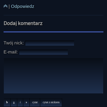
|
Odpowiedz
Dodaj komentarz
Twój nick:
E-mail:
b
u
i
s
cytat
cytat z nickiem