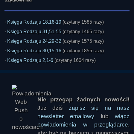
·
Księga Rodzaju 18,16-19
(czytany 1585 razy)
·
Księga Rodzaju 31,51-55
(czytany 1465 razy)
bogusĹaw12
·
Księga Rodzaju 24,29-32
(czytany 1575 razy)
·
Księga Rodzaju 30,15-16
(czytany 1855 razy)
·
Księga Rodzaju 2,1-6
(czytany 1604 razy)
Nie przegap żadnych nowości!
Już dziś
zapisz się na nasz
newsletter emailowy
lub
włącz
powiadomienia w przeglądarce
,
aby być na bieżąco z najnowszymi