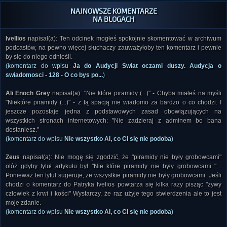
NAJNOWSZE KOMENTARZE
NA BLOGACH
Ivellios
napisał(a): Ten odcinek mogłeś spokojnie skomentować w archiwum
podcastów, na pewno więcej słuchaczy zauważyłoby ten komentarz i pewnie
by się do niego odnieśli.
(komentarz do wpisu
Ja do Audycji Swiat oczami duszy. Audycja o
swiadomosci - 128 - O co bys po...
)
Ali Enoch Grey
napisał(a): "Nie które piramidy (...)" - Chyba miałeś na myśli
"Niektóre piramidy (...)" - z tą spacją nie wiadomo za bardzo o co chodzi. I
jeszcze pozostaje jedna z podstawowych zasad obowiązujących na
wszystkich stronach internetowych: "Nie zadzieraj z adminem bo bana
dostaniesz."
(komentarz do wpisu
Nie wszystko AI, co Ci się nie podoba
)
Zeus
napisał(a): Nie mogę się zgodzić, że "piramidy nie były grobowcami"
otóż gdyby tytuł artykułu był "Nie które piramidy nie były grobowcami " .
Ponieważ ten tytuł sugeruje, że wszystkie piramidy nie były grobowcami. Jeśli
chodzi o komentarz do Patryka Ivelios powtarza się kilka razy pisząc "żywy
człowiek z krwi i kości" Wystarczy, że raz użyje tego stwierdzenia ale to jest
moje zdanie.
(komentarz do wpisu
Nie wszystko AI, co Ci się nie podoba
)