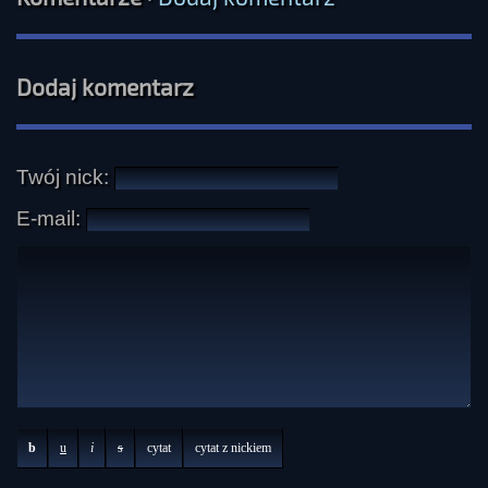
Dodaj komentarz
Twój nick:
E-mail:
b
u
i
s
cytat
cytat z nickiem