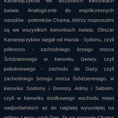
Kananejczyków we wszystkich kierunkach
świata. Analogicznie do współczesnych
narodów - potomków Chama, którzy rozproszeni
są we wszystkich kierunkach świata. Obszar
Kananejczyków sięgał od miasta - Sydonu, czyli
północno - zachodniego brzegu morza
Śródziemnego w kierunku Gerary, czyli
południowego - zachodu do Gazy, czyli
zachodniego brzegu morza Śródziemnego, w
kierunku Sodomy i Gomory, Admy i Seboim,
czyli w kierunku środkowego wschodu miast
nadjordańskich aż do najdalej wysuniętej na
północ Leszy, czyli Dan. To są synowie Chama