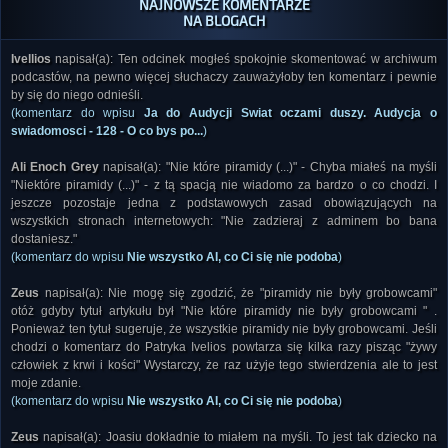
NAJNOWSZE KOMENTARZE
NA BLOGACH
Ivellios
napisał(a): Ten odcinek mogłeś spokojnie skomentować w archiwum
podcastów, na pewno więcej słuchaczy zauważyłoby ten komentarz i pewnie
by się do niego odnieśli.
(komentarz do wpisu
Ja do Audycji Swiat oczami duszy. Audycja o
swiadomosci - 128 - O co bys po...
)
Ali Enoch Grey
napisał(a): "Nie które piramidy (...)" - Chyba miałeś na myśli
"Niektóre piramidy (...)" - z tą spacją nie wiadomo za bardzo o co chodzi. I
jeszcze pozostaje jedna z podstawowych zasad obowiązujących na
wszystkich stronach internetowych: "Nie zadzieraj z adminem bo bana
dostaniesz."
(komentarz do wpisu
Nie wszystko AI, co Ci się nie podoba
)
Zeus
napisał(a): Nie mogę się zgodzić, że "piramidy nie były grobowcami"
otóż gdyby tytuł artykułu był "Nie które piramidy nie były grobowcami " .
Ponieważ ten tytuł sugeruje, że wszystkie piramidy nie były grobowcami. Jeśli
chodzi o komentarz do Patryka Ivelios powtarza się kilka razy pisząc "żywy
człowiek z krwi i kości" Wystarczy, że raz użyje tego stwierdzenia ale to jest
moje zdanie.
(komentarz do wpisu
Nie wszystko AI, co Ci się nie podoba
)
Zeus
napisał(a): Joasiu dokładnie to miałem na myśli. To jest tak dziecko na