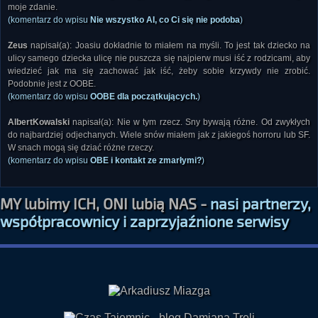
moje zdanie.
(komentarz do wpisu
Nie wszystko AI, co Ci się nie podoba
)
Zeus
napisał(a): Joasiu dokładnie to miałem na myśli. To jest tak dziecko na
ulicy samego dziecka ulicę nie puszcza się najpierw musi iść z rodzicami, aby
wiedzieć jak ma się zachować jak iść, żeby sobie krzywdy nie zrobić.
Podobnie jest z OOBE.
(komentarz do wpisu
OOBE dla początkujących.
)
AlbertKowalski
napisał(a): Nie w tym rzecz. Sny bywają różne. Od zwykłych
do najbardziej odjechanych. Wiele snów miałem jak z jakiegoś horroru lub SF.
W snach mogą się dziać różne rzeczy.
(komentarz do wpisu
OBE i kontakt ze zmarłymi?
)
MY lubimy ICH, ONI lubią NAS -
nasi partnerzy,
współpracownicy i zaprzyjaźnione serwisy