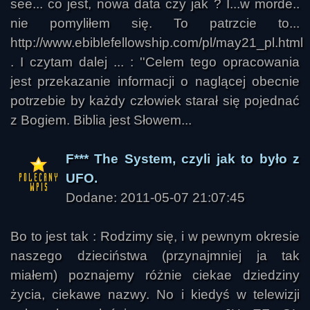
see... co jest, nowa data czy jak ? I...w morde..
nie pomyliłem się. To patrzcie to...
http://www.ebiblefellowship.com/pl/may21_pl.html
. I czytam dalej ... : ''Celem tego opracowania
jest przekazanie informacji o naglącej obecnie
potrzebie by każdy człowiek starał się pojednać
z Bogiem. Biblia jest Słowem...
F*** The System, czyli jak to było z
UFO.
Dodane: 2011-05-07 21:07:45
Bo to jest tak : Rodzimy się, i w pewnym okresie
naszego dzieciństwa (przynajmniej ja tak
miałem) poznajemy różnie ciekae dziedziny
życia, ciekawe nazwy. No i kiedyś w telewizji