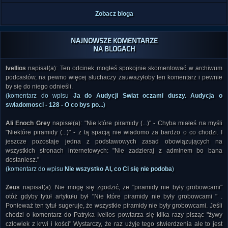
Zobacz bloga
NAJNOWSZE KOMENTARZE
NA BLOGACH
Ivellios
napisał(a): Ten odcinek mogłeś spokojnie skomentować w archiwum
podcastów, na pewno więcej słuchaczy zauważyłoby ten komentarz i pewnie
by się do niego odnieśli.
(komentarz do wpisu
Ja do Audycji Swiat oczami duszy. Audycja o
swiadomosci - 128 - O co bys po...
)
Ali Enoch Grey
napisał(a): "Nie które piramidy (...)" - Chyba miałeś na myśli
"Niektóre piramidy (...)" - z tą spacją nie wiadomo za bardzo o co chodzi. I
jeszcze pozostaje jedna z podstawowych zasad obowiązujących na
wszystkich stronach internetowych: "Nie zadzieraj z adminem bo bana
dostaniesz."
(komentarz do wpisu
Nie wszystko AI, co Ci się nie podoba
)
Zeus
napisał(a): Nie mogę się zgodzić, że "piramidy nie były grobowcami"
otóż gdyby tytuł artykułu był "Nie które piramidy nie były grobowcami " .
Ponieważ ten tytuł sugeruje, że wszystkie piramidy nie były grobowcami. Jeśli
chodzi o komentarz do Patryka Ivelios powtarza się kilka razy pisząc "żywy
człowiek z krwi i kości" Wystarczy, że raz użyje tego stwierdzenia ale to jest