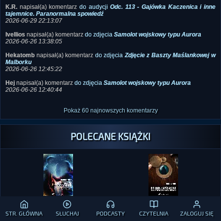
K.R.
napisał(a) komentarz
do audycji
Odc. 113 - Gajówka Kaczenica i inne
tajemnice. Paranormalna spowiedź
2026-06-29 22:13:07
Ivellios
napisał(a) komentarz
do zdjęcia
Samolot wojskowy typu Aurora
2026-06-26 13:38:05
Hekatomb
napisał(a) komentarz
do zdjęcia
Zdjęcie z Baszty Maślankowej w
Malborku
2026-06-26 12:45:22
Hej
napisał(a) komentarz
do zdjęcia
Samolot wojskowy typu Aurora
2026-06-26 12:40:44
Pokaż 60 najnowszych komentarzy
POLECANE KSIĄŻKI
Dariusz Foint
Dariusz Foint
STR. GŁÓWNA
SŁUCHAJ
PODCASTY
CZYTELNIA
ZALOGUJ SIĘ