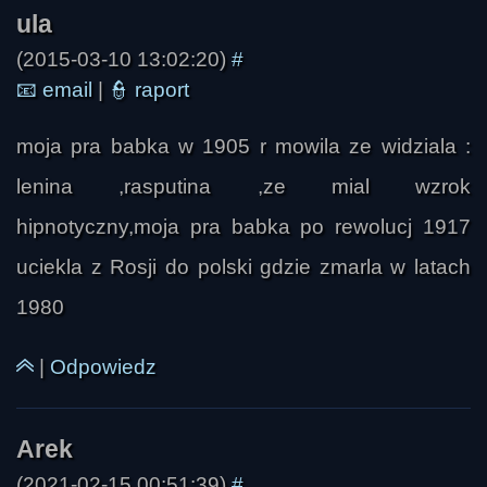
(2015-03-10 13:02:20)
#
📧
email
|
👮
raport
moja pra babka w 1905 r mowila ze widziala :
lenina ,rasputina ,ze mial wzrok
hipnotyczny,moja pra babka po rewolucj 1917
uciekla z Rosji do polski gdzie zmarla w latach
1980
|
Odpowiedz
(2021-02-15 00:51:39)
#