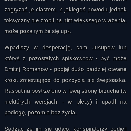
zagryzać je ciastem. Z jakiegoś powodu jednak
toksyczny nie zrobił na nim większego wrażenia,
może poza tym że się upił.
Wpadłszy w desperację, sam Jusupow lub
któryś z pozostałych spiskowców - być może
Dmitrij Romanow - podjął dużo bardziej otwarte
kroki, zmierzające do pozbycia się świętoszka.
Rasputina postrzelono w lewą stronę brzucha (w
niektórych wersjach - w plecy) i upadł na
podłogę, pozornie bez życia.
Sądząc że im się udało, konspiratorzy podjęli