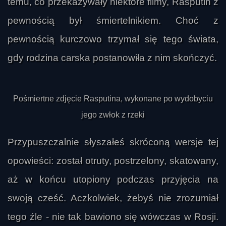
temu, co przekazywały niektóre filmy, Rasputin z
pewnością był śmiertelnikiem. Choć z
pewnością kurczowo trzymał się tego świata,
gdy rodzina carska postanowiła z nim skończyć.
Pośmiertne zdjęcie Rasputina, wykonane po wydobyciu
jego zwłok z rzeki
Przypuszczalnie słyszałeś skróconą wersje tej
opowieści: został otruty, postrzelony, skatowany,
aż w końcu utopiony podczas przyjęcia na
swoją cześć. Aczkolwiek, żebyś nie zrozumiał
tego źle - nie tak bawiono się wówczas w Rosji.