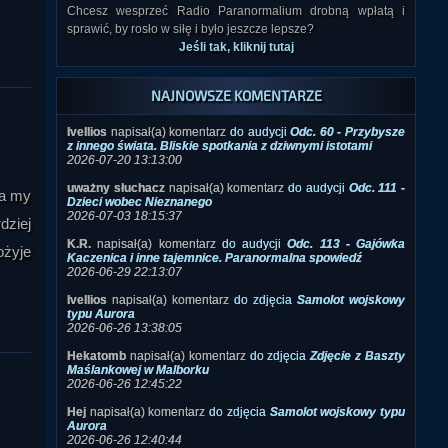
Chcesz wesprzeć Radio Paranormalium drobną wpłatą i
sprawić, by rosło w siłę i było jeszcze lepsze?
Jeśli tak, kliknij tutaj
NAJNOWSZE KOMENTARZE
Ivellios
napisał(a) komentarz
do audycji
Odc. 60 - Przybysze
z innego świata. Bliskie spotkania z dziwnymi istotami
2026-07-20 13:13:00
uważny słuchacz
napisał(a) komentarz
do audycji
Odc. 111 -
ia my
Dzieci wobec Nieznanego
2026-07-03 18:15:37
dziej
K.R.
napisał(a) komentarz
do audycji
Odc. 113 - Gajówka
ożyje
Kaczenica i inne tajemnice. Paranormalna spowiedź
2026-06-29 22:13:07
Ivellios
napisał(a) komentarz
do zdjęcia
Samolot wojskowy
typu Aurora
2026-06-26 13:38:05
Hekatomb
napisał(a) komentarz
do zdjęcia
Zdjęcie z Baszty
Maślankowej w Malborku
2026-06-26 12:45:22
Hej
napisał(a) komentarz
do zdjęcia
Samolot wojskowy typu
Aurora
2026-06-26 12:40:44