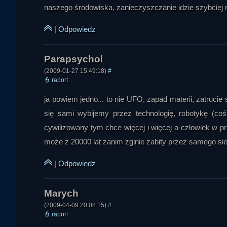
naszego środowiska, zanieczyszczanie idzie szybciej n
|
Odpowiedz
(2009-01-27 15:49:18)
#
👮
raport
ja powiem jedno... to nie UFO, zapad materii, zatrucie
greg
się sami wybijemy przez technologię, robotykę (co
cywilizowany tym chce więcej i więcej a człowiek w p
może z 20000 lat zanim zginie zabity przez samego sie
|
Odpowiedz
(2009-04-09 20:08:15)
#
👮
raport