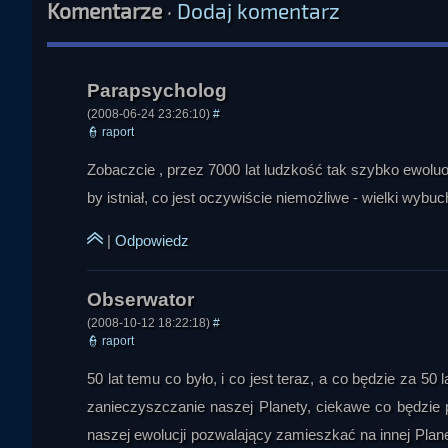
Komentarze
·
Dodaj komentarz
(2008-06-24 23:26:10)
#
👮
raport
Zobaczcie , przez 7000 lat ludzkość tak szybko ewoluo
Parapsychol
by istniał, co jest oczywiście niemożliwe - wielki wybu
|
Odpowiedz
(2008-10-12 18:22:18)
#
👮
raport
50 lat temu co było, i co jest teraz, a co będzie za 50 l
Marych
zanieczyszczanie naszej Planety, ciekawe co będzie p
naszej ewolucji pozwalający zamieszkać na innej Planec