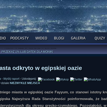
DIO
PODCASTY
WIDEO
BLOGI
GALERIA
QUIZY
ROGRAM NA NAJBLIŻSZY TYDZIEŃ
WYPRÓBUJ NASZE OFICJALNE APLIKACJE
:
PRZEKAŻ 1% LUB DATEK DLA MONIKI
ĄŻKI AUTORSTWA
A. MIAZGI
I
D. TRELI
ANORMALNEGO BLOGA
I POCZUJ SIĘ JAK REDAKTOR
asta odkryto w egipskiej oazie
k
·
Wyślij raport
·
Udostępnij:
 dziale
NIEZWYKŁE MIEJSCA
tniego miasta w egipskiej oazie Fayyum, co stanowi istotny k
gipska Najwyższa Rada Starożytności poinformowała, że bad
kterystycznych dla okresu grecko-rzymskiego. Pozostałości, 