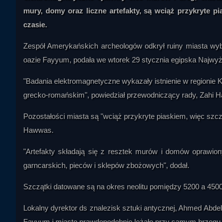
mury, domy oraz liczne artefakty, są wciąż przykryte p
czasie.
Zespół Amerykańskich archeologów odkrył ruiny miasta wyb
oazie Fayyum, podała we wtorek 29 stycznia egipska Najwy
"Badania elektromagnetyczne wykazały istnienie w regionie 
grecko-romańskim", powiedział przewodniczący rady, Zahi 
Pozostałości miasta są "wciąż przykryte piaskiem, więc szcz
Hawwas.
"Artefakty składają się z resztek murów i domów oprawion
garncarskich, pieców i sklepów zbożowych", dodał.
Szczątki datowane są na okres neolitu pomiędzy 5200 a 4500 
Lokalny dyrektor ds znalezisk sztuki antycznej, Ahmed Abdel 
Fayyum i miasto prawdopodobnie leżało przy samym brzegu 