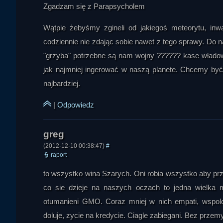
Zgadzam się z Parapsycholem
Wątpie żebyśmy zgineli od jakiegoś meteorytu, inw
codziennie nie zdając sobie nawet z tego sprawy. Do na
"grzyba" potrzebne są nam wojny ?????? kase włado
jak najmniej ingerować w naszą planete. Chcemy być
najbardziej.
|
Odpowiedz
(2012-12-10 00:38:47)
#
👮
raport
to wszystko wina Szarych. Oni robia wszystko aby przej
co sie dzieje na naszych oczach to jedna wielka mis
otumanieni GMO. Coraz mniej w nich empati, wspolcz
doluje, zycie na kredycie. Ciagle zabiegani. Bez przemy