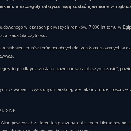
iaskiem, a szczegóły odkrycia mają zostać ujawnione w najbli
udowanego w czasach pierwszych rolników, 7,000 lat temu w Egip
ższa Rada Starożytności.
Karanisk sieci murów i dróg podobnych do tych konstruowanych w ok
Hawwas.
egóły tego odkrycia zostaną ujawnione w najbliższym czasie", powie
ych w wapień i wyłożonych terakotą, ale także z dużej ilości wy
r. p.n.e.
Alim, powiedział, że teren ten położony jest siedem kilometrów od je
tego zbiornika wodnego, gdy było zamieszkane.