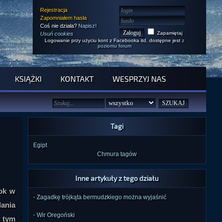
Rejestracja
Zapomniałem hasła
Coś nie działa?
Napisz!
Zapamiętaj
Usuń cookies
Logowanie przy użyciu kont z Facebooka itd. dostępne jest
z
poziomu forum
KSIĄŻKI
KONTAKT
WESPRZYJ NAS
Tagi
Egipt
Chmura tagów
Inne artykuły z tego działu
rok w
·
Zagadkę trójkąta bermudzkiego można wyjaśnić
ania
·
Wir Oregoński
w tym