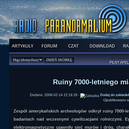
ARTYKUŁY
FORUM
CZAT
DOWNLOAD
RA
SPRAWDŹ P
JUŻ DZIŚ 
PILNY APEL
NOWE KSI
ZAŁOŻ
PAR
Ruiny 7000-letniego mi
Dodano: 2008-02-14 22:16:26
·
Dodaj do zakłade
Opublikowano w
Zespół amerykańskich archeologów odkrył ruiny 7000-le
badaniach nad wczesnymi cywilizacjami rolniczymi. E
elektromagnetyczne ujawniły sieć murów i dróg, chara