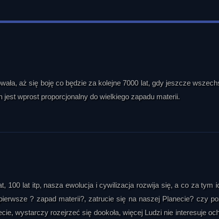
wała, aż się boję co będzie za kolejne 7000 lat, gdy jeszcze wszech
ch jest wprost proporcjonalny do wielkiego zapadu materii.
at, 100 lat itp, nasza ewolucja i cywilizacja rozwija się, a co za tym i
ierwsze ? zapad materii?, zatrucie się na naszej Planecie? czy p
ie, wystarczy rozejrzeć się dookoła, więcej Ludzi nie interesuje oc