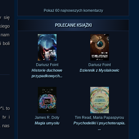
Pokaż 60 najnowszych komentarzy
y się
POLECANE KSIĄŻKI
kiego
ą nam
 boli
Dariusz Foint
Dariusz Foint
Historie duchowe
Dziennik z Mysłakowic
przypadkowych...
i. to
 tv i
James R. Doty
Tim Read, Maria Papaspyrou
Magia umysłu
Psychodeliki i psychoterapia.
a nas
...