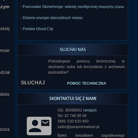
ższym
·
Francuskie Stonehenge: sekrety neolitycznej maszyny czasu
·
Dziwne energie starożytnych miejsc
skiej
·
Polskie Ghost City
SŁUCHAJ NAS
resie
Potrzebujesz pomocy technicznej w
słuchaniu radia lub korzystaniu z archiwum
dział
podcastów?
SŁUCHAJ
POMOC TECHNICZNA
robów
SKONTAKTUJ SIĘ Z NAMI
GG: 36088002 (
widget
)
Tel: 32 746 00 08
SMS: 530 620 493
radio@paranormalium.pl
ziora
Byłeś świadkiem zagadkowego