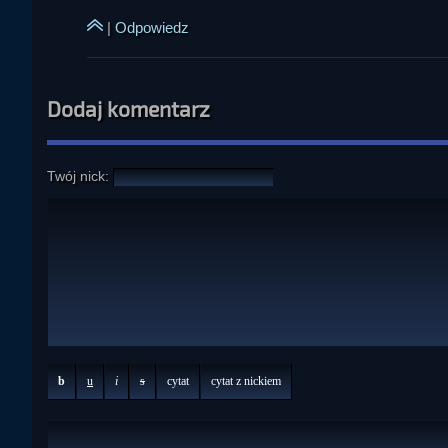
|
Odpowiedz
Dodaj komentarz
Twój nick:
b
u
i
s
cytat
cytat z nickiem