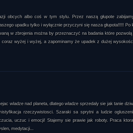
azji obcych albo coś w tym stylu. Przez naszą głupote zabijam
szego upadku tylko i wyłącznie przyczyni się nasza głupota!!!!! Po 
waną w zbrojenia można by przeznaczyć na badania które pozwol
 coraz wyżej i wyżej, a zapominamy że upadek z dużej wysokości
ac wladze nad planeta, dlatego wladze sprzedaly sie jak tanie dziw*
tyfikacja rzeczywistosci. Szaraki sa sprytni a ludzie ogluszeni
ucia, uczuc i emocji! Stajemy sie prawie jak roboty. Praca ktor
slen, medytacji...