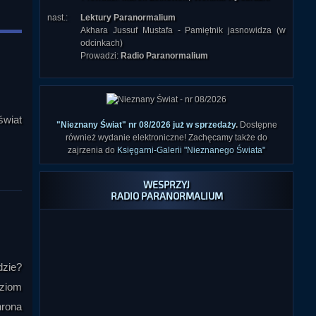
nast.:
Lektury Paranormalium
Akhara Jussuf Mustafa - Pamiętnik jasnowidza (w
odcinkach)
Prowadzi:
Radio Paranormalium
świat
"Nieznany Świat" nr 08/2026 już w sprzedaży
.
Dostępne
również wydanie elektroniczne! Zachęcamy także do
zajrzenia do
Księgarni-Galerii "Nieznanego Świata"
WESPRZYJ
RADIO PARANORMALIUM
dzie?
oziom
hrona