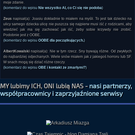
moje zdanie.
(komentarz do wpisu
Nie wszystko AI, co Ci się nie podoba
)
Zeus
napisał(a): Joasiu dokładnie to miałem na myśli. To jest tak dziecko na
ulicy samego dziecka ulicę nie puszcza się najpierw musi iść z rodzicami, aby
wiedzieć jak ma się zachować jak iść, żeby sobie krzywdy nie zrobić.
Podobnie jest z OOBE.
(komentarz do wpisu
OOBE dla początkujących.
)
AlbertKowalski
napisał(a): Nie w tym rzecz. Sny bywają różne. Od zwykłych
do najbardziej odjechanych. Wiele snów miałem jak z jakiegoś horroru lub SF.
W snach mogą się dziać różne rzeczy.
(komentarz do wpisu
OBE i kontakt ze zmarłymi?
)
MY lubimy ICH, ONI lubią NAS -
nasi partnerzy,
współpracownicy i zaprzyjaźnione serwisy