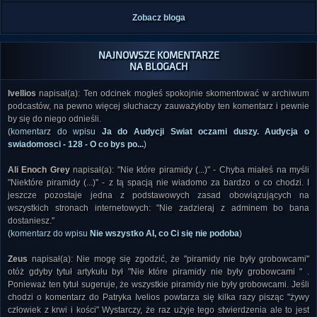
Zobacz bloga
NAJNOWSZE KOMENTARZE
NA BLOGACH
Ivellios
napisał(a): Ten odcinek mogłeś spokojnie skomentować w archiwum
podcastów, na pewno więcej słuchaczy zauważyłoby ten komentarz i pewnie
by się do niego odnieśli.
(komentarz do wpisu
Ja do Audycji Swiat oczami duszy. Audycja o
swiadomosci - 128 - O co bys po...
)
Ali Enoch Grey
napisał(a): "Nie które piramidy (...)" - Chyba miałeś na myśli
"Niektóre piramidy (...)" - z tą spacją nie wiadomo za bardzo o co chodzi. I
jeszcze pozostaje jedna z podstawowych zasad obowiązujących na
wszystkich stronach internetowych: "Nie zadzieraj z adminem bo bana
dostaniesz."
(komentarz do wpisu
Nie wszystko AI, co Ci się nie podoba
)
Zeus
napisał(a): Nie mogę się zgodzić, że "piramidy nie były grobowcami"
otóż gdyby tytuł artykułu był "Nie które piramidy nie były grobowcami " .
Ponieważ ten tytuł sugeruje, że wszystkie piramidy nie były grobowcami. Jeśli
chodzi o komentarz do Patryka Ivelios powtarza się kilka razy pisząc "żywy
człowiek z krwi i kości" Wystarczy, że raz użyje tego stwierdzenia ale to jest