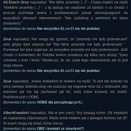
Ali Enoch Grey
napisał(a): "Nie które piramidy (...)" - Chyba miałeś na myśli
"Niektóre piramidy (...)" - z tą spacją nie wiadomo za bardzo o co chodzi. I
jeszcze pozostaje jedna z podstawowych zasad obowiązujących na
wszystkich stronach internetowych: "Nie zadzieraj z adminem bo bana
dostaniesz."
(komentarz do wpisu
Nie wszystko AI, co Ci się nie podoba
)
Zeus
napisał(a): Nie mogę się zgodzić, że "piramidy nie były grobowcami"
otóż gdyby tytuł artykułu był "Nie które piramidy nie były grobowcami " .
Ponieważ ten tytuł sugeruje, że wszystkie piramidy nie były grobowcami. Jeśli
chodzi o komentarz do Patryka Ivelios powtarza się kilka razy pisząc "żywy
człowiek z krwi i kości" Wystarczy, że raz użyje tego stwierdzenia ale to jest
moje zdanie.
(komentarz do wpisu
Nie wszystko AI, co Ci się nie podoba
)
Zeus
napisał(a): Joasiu dokładnie to miałem na myśli. To jest tak dziecko na
ulicy samego dziecka ulicę nie puszcza się najpierw musi iść z rodzicami, aby
wiedzieć jak ma się zachować jak iść, żeby sobie krzywdy nie zrobić.
Podobnie jest z OOBE.
(komentarz do wpisu
OOBE dla początkujących.
)
AlbertKowalski
napisał(a): Nie w tym rzecz. Sny bywają różne. Od zwykłych
do najbardziej odjechanych. Wiele snów miałem jak z jakiegoś horroru lub SF.
W snach mogą się dziać różne rzeczy.
(komentarz do wpisu
OBE i kontakt ze zmarłymi?
)